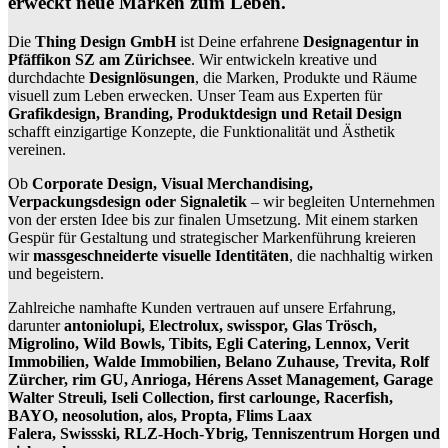
erweckt neue Marken zum Leben.
Die
Thing Design GmbH
ist Deine erfahrene
Designagentur in
Pfäffikon SZ am Zürichsee
. Wir entwickeln kreative und
durchdachte
Designlösungen
, die Marken, Produkte und Räume
visuell zum Leben erwecken. Unser Team aus Experten für
Grafikdesign, Branding, Produktdesign und Retail Design
schafft einzigartige Konzepte, die Funktionalität und Ästhetik
vereinen.
Ob
Corporate Design, Visual Merchandising,
Verpackungsdesign oder Signaletik
– wir begleiten Unternehmen
von der ersten Idee bis zur finalen Umsetzung. Mit einem starken
Gespür für Gestaltung und strategischer Markenführung kreieren
wir
massgeschneiderte visuelle Identitäten
, die nachhaltig wirken
und begeistern.
Zahlreiche namhafte Kunden vertrauen auf unsere Erfahrung,
darunter
antoniolupi, Electrolux,
swisspor,
Glas Trösch,
Migrolino, Wild Bowls, Tibits, Egli Catering, Lennox, Verit
Immobilien, Walde Immobilien,
Belano Zuhause, Trevita,
Rolf
Zürcher, rim GU, Anrioga, Hérens Asset Management, Garage
Walter Streuli, Iseli Collection, first carlounge,
Racerfish,
BAYO, neosolution, alos,
Propta, Flims Laax
Falera,
Swissski,
RLZ-Hoch-Ybrig, Tenniszentrum Horgen
und