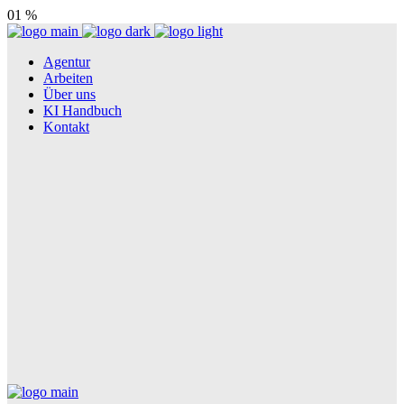
01
%
Agentur
Arbeiten
Über uns
KI Handbuch
Kontakt