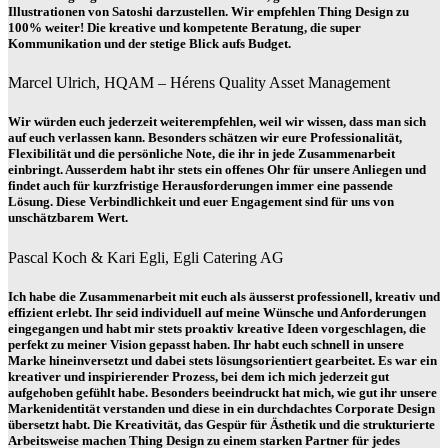
Illustrationen von Satoshi darzustellen. Wir empfehlen Thing Design zu
100% weiter! Die kreative und kompetente Beratung, die super
Kommunikation und der stetige Blick aufs Budget.
Marcel Ulrich, HQAM – Hérens Quality Asset Management
Wir würden euch jederzeit weiterempfehlen, weil wir wissen, dass man sich
auf euch verlassen kann. Besonders schätzen wir eure Professionalität,
Flexibilität und die persönliche Note, die ihr in jede Zusammenarbeit
einbringt. Ausserdem habt ihr stets ein offenes Ohr für unsere Anliegen und
findet auch für kurzfristige Herausforderungen immer eine passende
Lösung. Diese Verbindlichkeit und euer Engagement sind für uns von
unschätzbarem Wert.
Pascal Koch & Kari Egli, Egli Catering AG
Ich habe die Zusammenarbeit mit euch als äusserst professionell, kreativ und
effizient erlebt. Ihr seid individuell auf meine Wünsche und Anforderungen
eingegangen und habt mir stets proaktiv kreative Ideen vorgeschlagen, die
perfekt zu meiner Vision gepasst haben. Ihr habt euch schnell in unsere
Marke hineinversetzt und dabei stets lösungsorientiert gearbeitet. Es war ein
kreativer und inspirierender Prozess, bei dem ich mich jederzeit gut
aufgehoben gefühlt habe. Besonders beeindruckt hat mich, wie gut ihr unsere
Markenidentität verstanden und diese in ein durchdachtes Corporate Design
übersetzt habt. Die Kreativität, das Gespür für Ästhetik und die strukturierte
Arbeitsweise machen Thing Design zu einem starken Partner für jedes