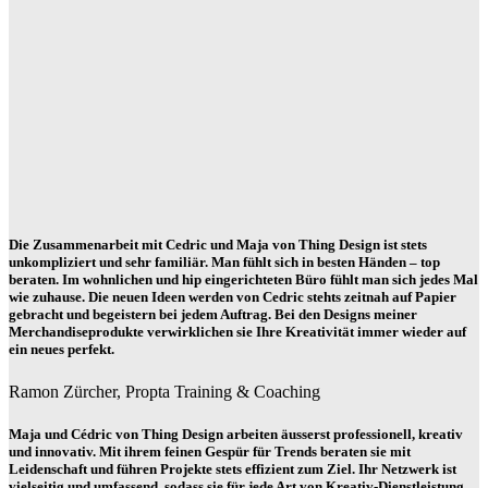
Die Zusammenarbeit mit Cedric und Maja von Thing Design ist stets
unkompliziert und sehr familiär. Man fühlt sich in besten Händen – top
beraten. Im wohnlichen und hip eingerichteten Büro fühlt man sich jedes Mal
wie zuhause. Die neuen Ideen werden von Cedric stehts zeitnah auf Papier
gebracht und begeistern bei jedem Auftrag. Bei den Designs meiner
Merchandiseprodukte verwirklichen sie Ihre Kreativität immer wieder auf
ein neues perfekt.
Ramon Zürcher, Propta Training & Coaching
Maja und Cédric von Thing Design arbeiten äusserst professionell, kreativ
und innovativ. Mit ihrem feinen Gespür für Trends beraten sie mit
Leidenschaft und führen Projekte stets effizient zum Ziel. Ihr Netzwerk ist
vielseitig und umfassend, sodass sie für jede Art von Kreativ-Dienstleistung