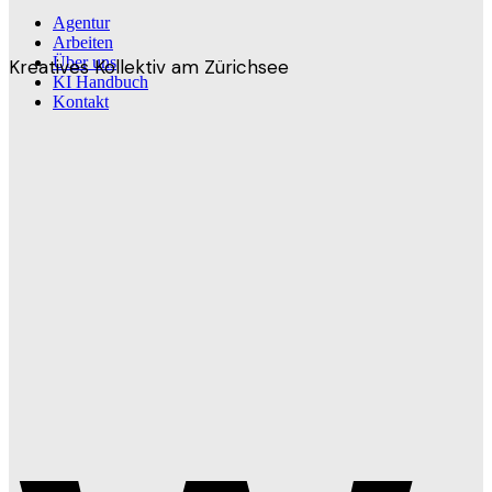
Agentur
Arbeiten
Über uns
Kreatives Kollektiv am Zürichsee
KI Handbuch
Kontakt