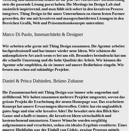
stets die passende Lösung parat haben. Die Meetings im Design Lab sind
zusätzlich inspirierend, und man fühlt sich sofort in den kreativen Prozess
integriert. Thing Design ist für unser Unternehmen zu einem festen Partner
geworden, der uns mit kreativen und massgeschneiderten Lösungen in den
Bereichen Grafik, Web und Präsentationskonzepte unterstützt.
Marco Di Paolo, Innenarchitekt & Designer
Wir arbeiten sehr gerne mit Thing Design zusammen. Die Agentur arbeitet
hochprofessionell und hat immer wieder neue Ideen. Wir schätzen die
unkomplizierte Art auch wenn es bei uns eilt. Besonders beeindruckt hat uns
die schnelle Umsetzung und die hohe Qualität der Arbeit. Wir können die
Agentur sehr empfehlen, da sie immer auf unsere Bedürfnisse eingeht. Wir
freuen uns schon auf zukünftige Projekte.
Daniel & Prisca Dahinden, Belano Zuhause
Die Zusammenarbeit mit Thing Design war immer sehr angenehm und
zielführend. Wir haben zusammen mehrere Projekte umgesetzt, wovon das
grösste Projekt die Erarbeitung der neuen Homepage war. Das erarbeitete
Konzept hat unsere Erwartungen übertroffen. Cédric hat ein unglaublich
gutes Auge und eine sehr kreative Ader! Ihr bewahrt stets den Blick fürs
Ganze und schafft es immer, die kreativen Ideen wirtschaftlich und
kostenschonend umzusetzen. Unsere Wünsche wurden sorgfältig
aufgenommen und verarbeitet, sodass ein ideales Ergebnis resultierte. Eines
unserer Highlights war der Einfall von Cédric, gewisse Prozesse mittels