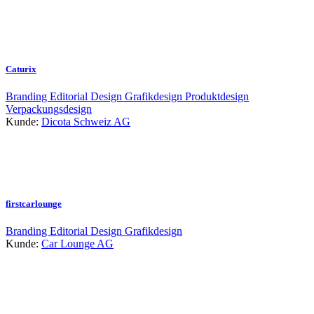
Caturix
Branding
Editorial Design
Grafikdesign
Produktdesign
Verpackungsdesign
Kunde:
Dicota Schweiz AG
firstcarlounge
Branding
Editorial Design
Grafikdesign
Kunde:
Car Lounge AG